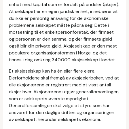
enhet med kapital som er fordelt på andeler (aksjer).
At selskapet er en egen juridisk enhet, innebærer at
du ikke er personlig ansvarlig for de økonomiske
problemene selskapet måtte pådra seg. Dette i
motsetning til et enkeltpersonforetak, der firmaet
og personen er den samme, og der firmaets gjeld
også blir din private gjeld. Aksjeselskap er den mest
populære organisasjonsformen i Norge, og det
finnes i dag omkring 340.000 aksjeselskap i landet.
Et aksjeselskap kan ha én eller flere eiere.
Eierforholdene skal fremgå av aksjeeierboken, ved at
alle aksjonærene er registrert med et visst antall
aksjer hver. Aksjonærene utgjør generalforsamlingen,
som er selskapets øverste myndighet.
Generalforsamlingen skal velge et styre som har
ansvaret for den daglige driften og organiseringen
av selskapet, herunder selskapets økonomi.