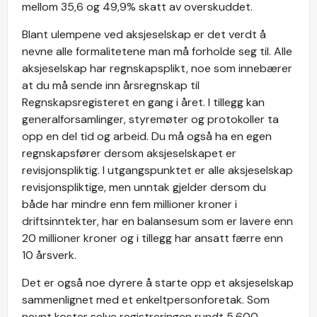
mellom 35,6 og 49,9% skatt av overskuddet.
Blant ulempene ved aksjeselskap er det verdt å
nevne alle formalitetene man må forholde seg til. Alle
aksjeselskap har regnskapsplikt, noe som innebærer
at du må sende inn årsregnskap til
Regnskapsregisteret en gang i året. I tillegg kan
generalforsamlinger, styremøter og protokoller ta
opp en del tid og arbeid. Du må også ha en egen
regnskapsfører dersom aksjeselskapet er
revisjonspliktig. I utgangspunktet er alle aksjeselskap
revisjonspliktige, men unntak gjelder dersom du
både har mindre enn fem millioner kroner i
driftsinntekter, har en balansesum som er lavere enn
20 millioner kroner og i tillegg har ansatt færre enn
10 årsverk.
Det er også noe dyrere å starte opp et aksjeselskap
sammenlignet med et enkeltpersonforetak. Som
nevnt koster selve registreringen rundt 5.600