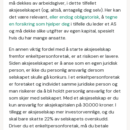
må dekkes av arbeidsgiver, i dette tilfellet
aksjeselskapet (og, altså, antagelig deg selv). Her kan
det være relevant,
eller endog obligatorisk
, å
tegne
en forsikring som hjelper deg
i tilfelle du leder et AS
og må dekke slike utgifter av egen kapital, spesielt
hvis du har mange ansatte.
En annen viktig fordel med å starte aksjeselskap
fremfor enkeltpersonforetak, er at risikoen er lavere.
Siden aksjeselskapet er å anse som en egen juridisk
person, er ikke du personlig ansvarlig dersom
selskapet skulle gå konkurs. I et enkeltpersonforetak
er foretaket og individet samme juridiske person og
man risikerer da å bli holdt personlig ansvarlig for det
som skjer med selskapet. Med et aksjeselskap er du
kun ansvarlig for aksjekapitalen på 30.000 kroner. I
tillegg er aksjeselskap mer investorvennlige, og du
skal bare skatte 22% av selskapets overskudd.
Driver du et enkeltpersonforetak, må du betale