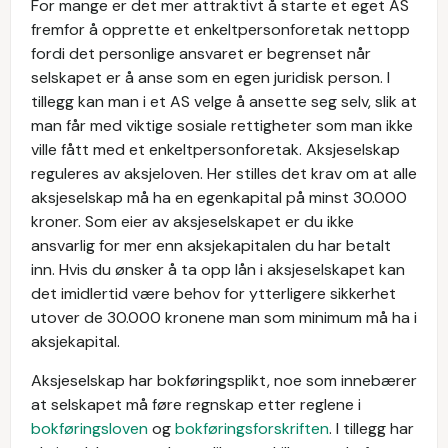
For mange er det mer attraktivt å starte et eget AS
fremfor å opprette et enkeltpersonforetak nettopp
fordi det personlige ansvaret er begrenset når
selskapet er å anse som en egen juridisk person. I
tillegg kan man i et AS velge å ansette seg selv, slik at
man får med viktige sosiale rettigheter som man ikke
ville fått med et enkeltpersonforetak. Aksjeselskap
reguleres av aksjeloven. Her stilles det krav om at alle
aksjeselskap må ha en egenkapital på minst 30.000
kroner. Som eier av aksjeselskapet er du ikke
ansvarlig for mer enn aksjekapitalen du har betalt
inn. Hvis du ønsker å ta opp lån i aksjeselskapet kan
det imidlertid være behov for ytterligere sikkerhet
utover de 30.000 kronene man som minimum må ha i
aksjekapital.
Aksjeselskap har bokføringsplikt, noe som innebærer
at selskapet må føre regnskap etter reglene i
bokføringsloven
og
bokføringsforskriften
. I tillegg har