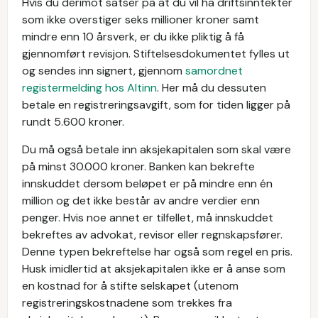
Hvis du derimot satser på at du vil ha driftsinntekter
som ikke overstiger seks millioner kroner samt
mindre enn 10 årsverk, er du ikke pliktig å få
gjennomført revisjon. Stiftelsesdokumentet fylles ut
og sendes inn signert, gjennom
samordnet
registermelding hos Altinn
. Her må du dessuten
betale en registreringsavgift, som for tiden ligger på
rundt 5.600 kroner.
Du må også betale inn aksjekapitalen som skal være
på minst 30.000 kroner. Banken kan bekrefte
innskuddet dersom beløpet er på mindre enn én
million og det ikke består av andre verdier enn
penger. Hvis noe annet er tilfellet, må innskuddet
bekreftes av advokat, revisor eller regnskapsfører.
Denne typen bekreftelse har også som regel en pris.
Husk imidlertid at aksjekapitalen ikke er å anse som
en kostnad for å stifte selskapet (utenom
registreringskostnadene som trekkes fra