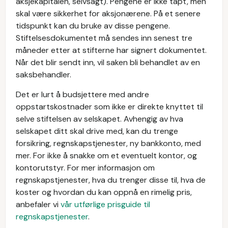
aksjekapitalen, selvsagt). Pengene er ikke tapt, men
skal være sikkerhet for aksjonærene. På et senere
tidspunkt kan du bruke av disse pengene.
Stiftelsesdokumentet må sendes inn senest tre
måneder etter at stifterne har signert dokumentet.
Når det blir sendt inn, vil saken bli behandlet av en
saksbehandler.
Det er lurt å budsjettere med andre
oppstartskostnader som ikke er direkte knyttet til
selve stiftelsen av selskapet. Avhengig av hva
selskapet ditt skal drive med, kan du trenge
forsikring, regnskapstjenester, ny bankkonto, med
mer. For ikke å snakke om et eventuelt kontor, og
kontorutstyr. For mer informasjon om
regnskapstjenester, hva du trenger disse til, hva de
koster og hvordan du kan oppnå en rimelig pris,
anbefaler vi
vår utførlige prisguide til
regnskapstjenester
.