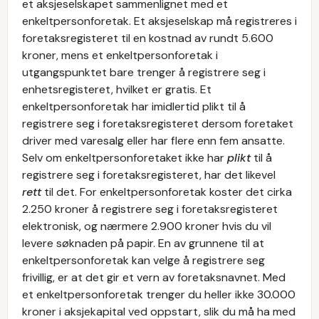
et aksjeselskapet sammenlignet med et
enkeltpersonforetak. Et aksjeselskap må registreres i
foretaksregisteret til en kostnad av rundt 5.600
kroner, mens et enkeltpersonforetak i
utgangspunktet bare trenger å registrere seg i
enhetsregisteret, hvilket er gratis. Et
enkeltpersonforetak har imidlertid plikt til å
registrere seg i foretaksregisteret dersom foretaket
driver med varesalg eller har flere enn fem ansatte.
Selv om enkeltpersonforetaket ikke har
plikt
til å
registrere seg i foretaksregisteret, har det likevel
rett
til det. For enkeltpersonforetak koster det cirka
2.250 kroner å registrere seg i foretaksregisteret
elektronisk, og nærmere 2.900 kroner hvis du vil
levere søknaden på papir. En av grunnene til at
enkeltpersonforetak kan velge å registrere seg
frivillig, er at det gir et vern av foretaksnavnet. Med
et enkeltpersonforetak trenger du heller ikke 30.000
kroner i aksjekapital ved oppstart, slik du må ha med