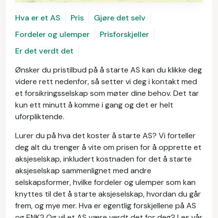
Hva er et AS
Pris
Gjøre det selv
Fordeler og ulemper
Prisforskjeller
Er det verdt det
Ønsker du pristilbud på å starte AS kan du klikke deg
videre rett nedenfor, så setter vi deg i kontakt med
et forsikringsselskap som møter dine behov. Det tar
kun ett minutt å komme i gang og det er helt
uforpliktende.
Lurer du på hva det koster å starte AS? Vi forteller
deg alt du trenger å vite om prisen for å opprette et
aksjeselskap, inkludert kostnaden for det å starte
aksjeselskap sammenlignet med andre
selskapsformer, hvilke fordeler og ulemper som kan
knyttes til det å starte aksjeselskap, hvordan du går
frem, og mye mer. Hva er egentlig forskjellene på AS
og ENK? Og vil et AS være verdt det for deg? Les vår