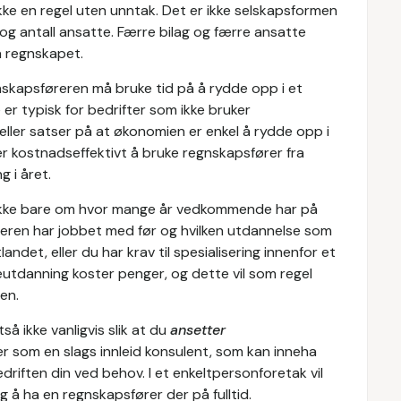
kke en regel uten unntak. Det er ikke selskapsformen
og antall ansatte. Færre bilag og færre ansatte
å regnskapet.
skapsføreren må bruke tid på å rydde opp i et
 er typisk for bedrifter som ikke bruker
heller satser på at økonomien er enkel å rydde opp i
er kostnadseffektivt å bruke regnskapsfører fra
g i året.
 ikke bare om hvor mange år vedkommende har på
eren har jobbet med før og hvilken utdannelse som
tlandet, eller du har krav til spesialisering innenfor et
utdanning koster penger, og dette vil som regel
ren.
å ikke vanligvis slik at du
ansetter
 som en slags innleid konsulent, som kan inneha
driften din ved behov. I et enkeltpersonforetak vil
g å ha en regnskapsfører der på fulltid.