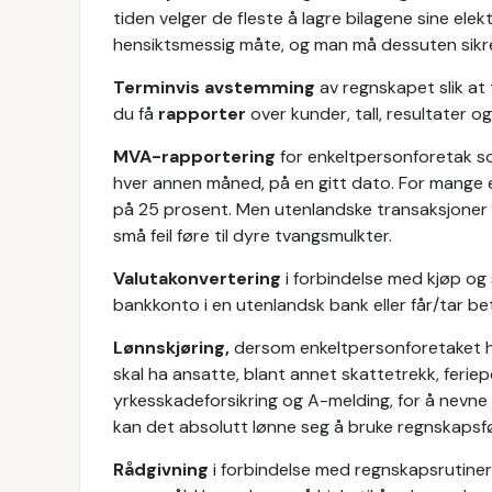
tiden velger de fleste å lagre bilagene sine ele
hensiktsmessig måte, og man må dessuten sikre 
Terminvis avstemming
av regnskapet slik at 
du få
rapporter
over kunder, tall, resultater o
MVA-rapportering
for enkeltpersonforetak s
hver annen måned, på en gitt dato. For mange e
på 25 prosent. Men utenlandske transaksjoner k
små feil føre til dyre tvangsmulkter.
Valutakonvertering
i forbindelse med kjøp og 
bankkonto i en utenlandsk bank eller får/tar bet
Lønnskjøring,
dersom enkeltpersonforetaket ha
skal ha ansatte, blant annet skattetrekk, ferie
yrkesskadeforsikring og A-melding, for å nevne 
kan det absolutt lønne seg å bruke regnskapsfø
Rådgivning
i forbindelse med regnskapsrutine