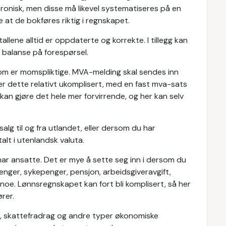
ktronisk, men disse må likevel systematiseres på en
at de bokføres riktig i regnskapet.
tallene alltid er oppdaterte og korrekte. I tillegg kan
g balanse på forespørsel.
om er momspliktige. MVA-melding skal sendes inn
r dette relativt ukomplisert, med en fast mva-sats
an gjøre det hele mer forvirrende, og her kan selv
salg til og fra utlandet, eller dersom du har
alt i utenlandsk valuta.
r ansatte. Det er mye å sette seg inn i dersom du
penger, sykepenger, pensjon, arbeidsgiveravgift,
noe. Lønnsregnskapet kan fort bli komplisert, så her
rer.
r, skattefradrag og andre typer økonomiske