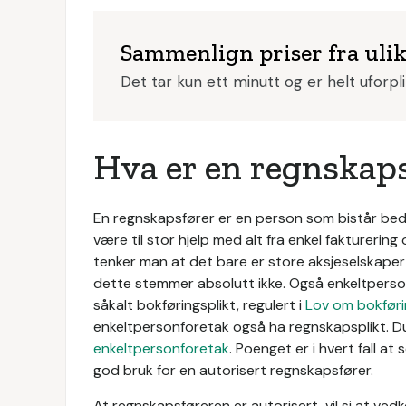
Sammenlign priser fra uli
Det tar kun ett minutt og er helt uforpl
Hva er en regnskap
En regnskapsfører er en person som bistår bedr
være til stor hjelp med alt fra enkel fakturering
tenker man at det bare er store aksjeselskape
dette stemmer absolutt ikke. Også enkeltperson
såkalt bokføringsplikt, regulert i
Lov om bokføri
enkeltpersonforetak også ha regnskapsplikt. D
enkeltpersonforetak
. Poenget er i hvert fall a
god bruk for en autorisert regnskapsfører.
At regnskapsføreren er autorisert, vil si at vedk