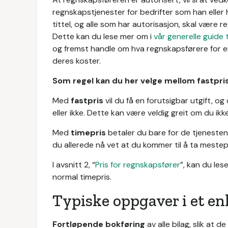
regnskapstjenester for bedrifter som han eller h
tittel, og alle som har autorisasjon, skal være re
Dette kan du lese mer om i
vår generelle guide 
og fremst handle om hva regnskapsførere for e
deres koster.
Som regel kan du her velge mellom fastpris
Med
fastpris
vil du få en forutsigbar utgift, og
eller ikke. Dette kan være veldig greit om du ikke 
Med
timepris
betaler du bare for de tjenesten
du allerede nå vet at du kommer til å ta mestep
I avsnitt 2, “
Pris for regnskapsfører
”, kan du le
normal timepris.
Typiske oppgaver i et en
Fortløpende bokføring
av alle bilag, slik at d