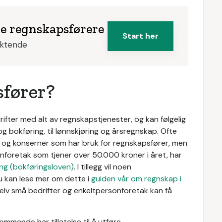
ke regnskapsførere
Start her
iktende
sfører?
ifter med alt av regnskapstjenester, og kan følgelig
 og bokføring, til lønnskjøring og årsregnskap. Ofte
r og konserner som har bruk for regnskapsfører, men
foretak som tjener over 50.000 kroner i året, har
ng (bokføringsloven)
. I tillegg vil noen
u kan lese mer om dette i
guiden vår om regnskap i
t selv små bedrifter og enkeltpersonforetak kan få
ommende har tillatelse til å utføre