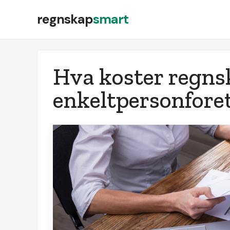
regnskap
smart
Hva koster regnsk
enkeltpersonforet