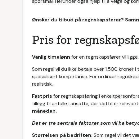
spørsmål. Herunder også hjelp til å velge og 
Ønsker du tilbud på regnskapsfører? Samm
Pris for regnskapsf
Vanlig timelønn
for en regnskapsfører vil ligg
Som regel vil du ikke betale over 1.500 kroner 
spesialisert kompetanse. For ordinær regnskaps
realistisk.
Fastpris
for regnskapsføring i enkeltpersonfore
tillegg til antallet ansatte, der dette er relevan
måneden.
Det er tre sentrale faktorer som vil ha bety
Størrelsen på bedriften.
Som regel vil det vær