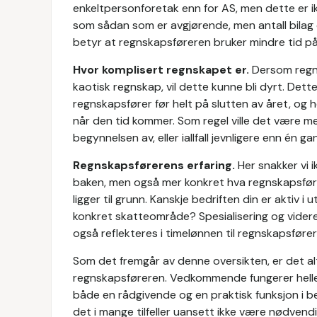
enkeltpersonforetak enn for AS, men dette er i
som sådan som er avgjørende, men antall bilag 
betyr at regnskapsføreren bruker mindre tid p
Hvor komplisert regnskapet er.
Dersom regn
kaotisk regnskap, vil dette kunne bli dyrt. Dette
regnskapsfører før helt på slutten av året, og 
når den tid kommer. Som regel ville det være m
begynnelsen av, eller iallfall jevnligere enn én gan
Regnskapsførerens erfaring.
Her snakker vi
baken, men også mer konkret hva regnskapsfør
ligger til grunn. Kanskje bedriften din er aktiv i u
konkret skatteområde? Spesialisering og videre
også reflekteres i timelønnen til regnskapsføre
Som det fremgår av denne oversikten, er det alts
regnskapsføreren. Vedkommende fungerer heller
både en rådgivende og en praktisk funksjon i be
det i mange tilfeller uansett ikke være nødvendi