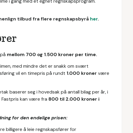
komme i gang med et egnet regnskapsprogram.
enlign tilbud fra flere regnskapsbyrå
her
.
ører
e på
mellom 700 og 1.500 kroner per time.
i timen, med mindre det er snakk om svært
føring vil en timepris på rundt
1.000 kroner
være
tak baserer seg i hovedsak på antall bilag per år, i
t. Fastpris kan være fra
800 til 2.000 kroner i
dning for den endelige prisen:
e billigere å leie regnskapsfører for