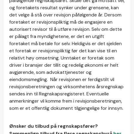
påfølgende regnskapsåret. Skulle det gå motsatt vei,
og foretakets resultat synker under grensene, kan
det velge å stå over revisjon påfølgende år. Dersom
foretaket er revisjonspliktig må de engasjere en
autorisert revisor til å utføre revisjon. Selv om dette
er pålagt fra myndighetene, er det en utgift
foretaket må betale for selv. Heldigvis er det sjelden
et foretak er revisjonspliktig før det kan vise til en
relativt høy omsetning. Unntaket er foretak som
driver i bransjer der tillit og redelig økonomi er helt
avgjørende, som advokattjenester og
eiendomsmegling. Når revisjonen er ferdigstilt vil
revisjonsberetningen og virksomhetens årsregnskap
sendes inn til Regnskapsregisteret. Eventuelle
anmerkninger vil komme frem i revisjonsberetningen,
som er et offentlig dokument tilgjengelige for innsyn.
Ønsker du tilbud på regnskapsfører?
Sammenlign tilbud fra flere regnskapsbyrå
her
.