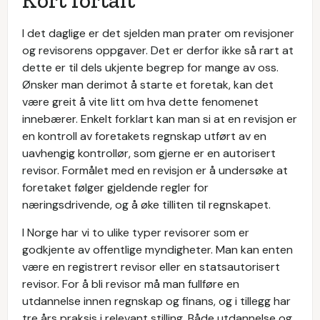
Kort fortalt
I det daglige er det sjelden man prater om revisjoner
og revisorens oppgaver. Det er derfor ikke så rart at
dette er til dels ukjente begrep for mange av oss.
Ønsker man derimot å starte et foretak, kan det
være greit å vite litt om hva dette fenomenet
innebærer. Enkelt forklart kan man si at en revisjon er
en kontroll av foretakets regnskap utført av en
uavhengig kontrollør, som gjerne er en autorisert
revisor. Formålet med en revisjon er å undersøke at
foretaket følger gjeldende regler for
næringsdrivende, og å øke tilliten til regnskapet.
I Norge har vi to ulike typer revisorer som er
godkjente av offentlige myndigheter. Man kan enten
være en registrert revisor eller en statsautorisert
revisor. For å bli revisor må man fullføre en
utdannelse innen regnskap og finans, og i tillegg har
tre års praksis i relevant stilling. Både utdannelse og