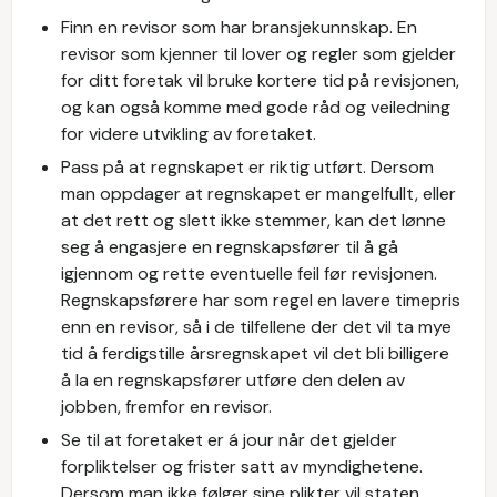
Finn en revisor som har bransjekunnskap. En
revisor som kjenner til lover og regler som gjelder
for ditt foretak vil bruke kortere tid på revisjonen,
og kan også komme med gode råd og veiledning
for videre utvikling av foretaket.
Pass på at regnskapet er riktig utført. Dersom
man oppdager at regnskapet er mangelfullt, eller
at det rett og slett ikke stemmer, kan det lønne
seg å engasjere en regnskapsfører til å gå
igjennom og rette eventuelle feil før revisjonen.
Regnskapsførere har som regel en lavere timepris
enn en revisor, så i de tilfellene der det vil ta mye
tid å ferdigstille årsregnskapet vil det bli billigere
å la en regnskapsfører utføre den delen av
jobben, fremfor en revisor.
Se til at foretaket er á jour når det gjelder
forpliktelser og frister satt av myndighetene.
Dersom man ikke følger sine plikter vil staten