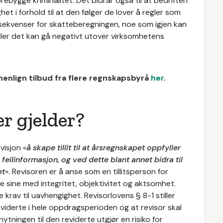
forebygge kriminalitet. Det bidrar også til at bedriften
t i forhold til at den følger de lover å regler som
onsekvenser for skatteberegningen, noe som igjen kan
ller det kan gå negativt utover virksomhetens
enlign tilbud fra flere regnskapsbyrå
her
.
er gjelder?
visjon «
å skape tillit til at årsregnskapet oppfyller
feilinformasjon, og ved dette blant annet bidra til
et
». Revisoren er å anse som en tillitsperson for
sine med integritet, objektivitet og aktsomhet.
krav til uavhengighet. Revisorlovens § 8-1 stiller
eviderte i hele oppdragsperioden og at revisor skal
nytningen til den reviderte utgjør en risiko for