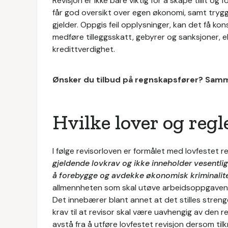
Revisjon er ikke bare viktig for å skape tillit og 
får god oversikt over egen økonomi, samt trygghe
gjelder. Oppgis feil opplysninger, kan det få k
medføre tilleggsskatt, gebyrer og sanksjoner, e
kredittverdighet.
Ønsker du tilbud på regnskapsfører? Samm
Hvilke lover og regl
I følge revisorloven er formålet med lovfestet re
gjeldende lovkrav og ikke inneholder vesentlig 
å forebygge og avdekke økonomisk kriminalit
allmennheten som skal utøve arbeidsoppgavene 
Det innebærer blant annet at det stilles strenge 
krav til at revisor skal være uavhengig av den r
avstå fra å utføre lovfestet revisjon dersom tilk