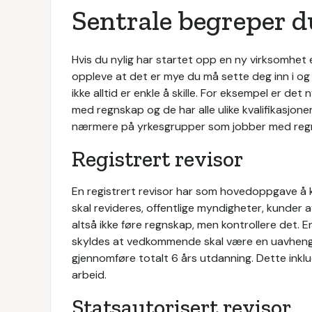
Sentrale begreper du
Hvis du nylig har startet opp en ny virksomhet 
oppleve at det er mye du må sette deg inn i o
ikke alltid er enkle å skille. For eksempel er det 
med regnskap og de har alle ulike kvalifikasjon
nærmere på yrkesgrupper som jobber med regnsk
Registrert revisor
En registrert revisor har som hovedoppgave å 
skal revideres, offentlige myndigheter, kunder av
altså ikke føre regnskap, men kontrollere det. En
skyldes at vedkommende skal være en uavhengig k
gjennomføre totalt 6 års utdanning. Dette inklu
arbeid.
Statsautorisert revisor