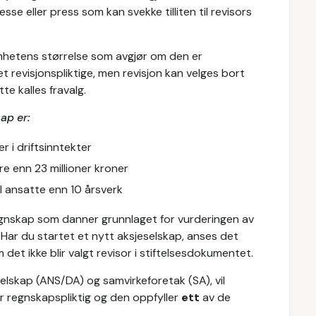
sse eller press som kan svekke tilliten til revisors
mhetens størrelse som avgjør om den er
et revisjonspliktige, men revisjon kan velges bort
te kalles fravalg.
kap er:
r i driftsinntekter
e enn 23 millioner kroner
l ansatte enn 10 årsverk
regnskap som danner grunnlaget for vurderingen av
n. Har du startet et nytt aksjeselskap, anses det
det ikke blir valgt revisor i stiftelsesdokumentet.
selskap (ANS/DA) og samvirkeforetak (SA), vil
ir regnskapspliktig og den oppfyller
ett
av de