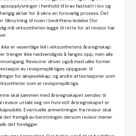
psopplysninger i henhold til krav fastsatt i lov og
engig aktør for å sikre en forsvarlig prosess. Det
tilknytning til noen i bedriftens ledelse (for
ig må virksomheten legge til rette for at revisor har
er.
 ikke er vesentlige feil i virksomhetens årsregnskap.
inger trenger ikke nødvendigvis å fanges opp, men alle
jennomgang. Revisorer driver også med ulike former
estasjon av revisjonspliktiges oppgaver til
ringer for aksjeselskap, og andre attestasjoner som
virksomheter som er revisjonspliktige.
. Denne skal sammen med årsregnskapet sendes til
al revisor uttale seg om hvorvidt årsregnskapet er
skapsskikk. Eventuelle anmerkninger fra revisor skal
l det fremgå av beretningen dersom revisor mener
lik det foreligger.