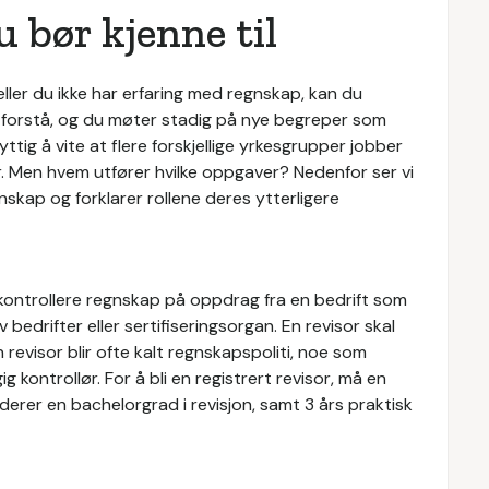
 bør kjenne til
eller du ikke har erfaring med regnskap, kan du
g forstå, og du møter stadig på nye begreper som
nyttig å vite at flere forskjellige yrkesgrupper jobber
er. Men hvem utfører hvilke oppgaver? Nedenfor ser vi
ap og forklarer rollene deres ytterligere
kontrollere regnskap på oppdrag fra en bedrift som
 bedrifter eller sertifiseringsorgan. En revisor skal
 revisor blir ofte kalt regnskapspoliti, noe som
ontrollør. For å bli en registrert revisor, må en
derer en bachelorgrad i revisjon, samt 3 års praktisk