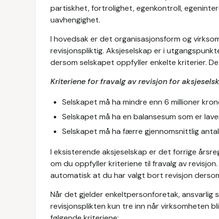
partiskhet, fortrolighet, egenkontroll, egenintere
uavhengighet.
I hovedsak er det organisasjonsform og virkso
revisjonspliktig. Aksjeselskap er i utgangspunkt
dersom selskapet oppfyller enkelte kriterier. Det
Kriteriene for fravalg av revisjon for aksjesels
Selskapet må ha mindre enn 6 millioner krone
Selskapet må ha en balansesum som er laver
Selskapet må ha færre gjennomsnittlig antal
I eksisterende aksjeselskap er det forrige års
om du oppfyller kriteriene til fravalg av revisjo
automatisk at du har valgt bort revisjon dersom 
Når det gjelder enkeltpersonforetak, ansvarlig 
revisjonsplikten kun tre inn når virksomheten bl
følgende kriteriene: