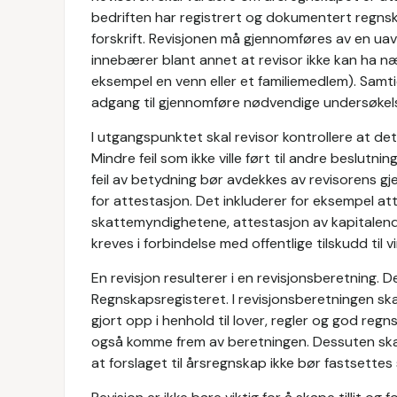
bedriften har registrert og dokumentert regnska
forskrift. Revisjonen må gjennomføres av en uavh
innebærer blant annet at revisor ikke kan ha nær 
eksempel en venn eller et familiemedlem). Samtid
adgang til gjennomføre nødvendige undersøkels
I utgangspunktet skal revisor kontrollere at det
Mindre feil som ikke ville ført til andre beslutn
feil av betydning bør avdekkes av revisorens g
for attestasjon. Det inkluderer for eksempel att
skattemyndighetene, attestasjon av kapitalend
kreves i forbindelse med offentlige tilskudd til 
En revisjon resulterer i en revisjonsberetning
Regnskapsregisteret. I revisjonsberetningen sk
gjort opp i henhold til lover, regler og god regn
også komme frem av beretningen. Dessuten ska
at forslaget til årsregnskap ikke bør fastsettes s