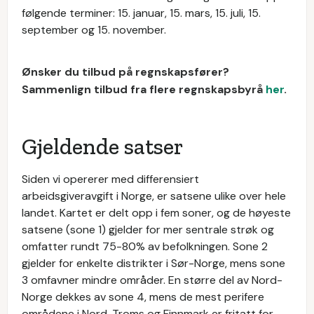
følgende terminer: 15. januar, 15. mars, 15. juli, 15.
september og 15. november.
Ønsker du tilbud på regnskapsfører?
Sammenlign tilbud fra flere regnskapsbyrå
her
.
Gjeldende satser
Siden vi opererer med differensiert
arbeidsgiveravgift i Norge, er satsene ulike over hele
landet. Kartet er delt opp i fem soner, og de høyeste
satsene (sone 1) gjelder for mer sentrale strøk og
omfatter rundt 75-80% av befolkningen. Sone 2
gjelder for enkelte distrikter i Sør-Norge, mens sone
3 omfavner mindre områder. En større del av Nord-
Norge dekkes av sone 4, mens de mest perifere
områdene i Nord-Troms og Finnmark er fritatt for