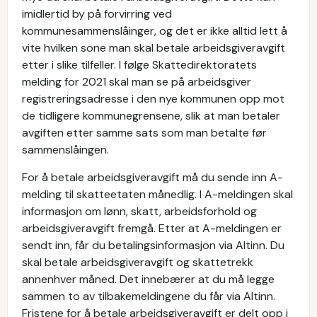
imidlertid by på forvirring ved
kommunesammenslåinger, og det er ikke alltid lett å
vite hvilken sone man skal betale arbeidsgiveravgift
etter i slike tilfeller. I følge Skattedirektoratets
melding for 2021 skal man se på arbeidsgiver
registreringsadresse i den nye kommunen opp mot
de tidligere kommunegrensene, slik at man betaler
avgiften etter samme sats som man betalte før
sammenslåingen.
For å betale arbeidsgiveravgift må du sende inn A-
melding til skatteetaten månedlig. I A-meldingen skal
informasjon om lønn, skatt, arbeidsforhold og
arbeidsgiveravgift fremgå. Etter at A-meldingen er
sendt inn, får du betalingsinformasjon via Altinn. Du
skal betale arbeidsgiveravgift og skattetrekk
annenhver måned. Det innebærer at du må legge
sammen to av tilbakemeldingene du får via Altinn.
Fristene for å betale arbeidsgiveravgift er delt opp i