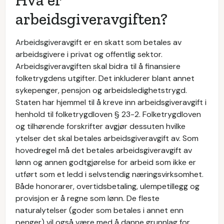
Hva er
arbeidsgiveravgiften?
Arbeidsgiveravgift er en skatt som betales av
arbeidsgivere i privat og offentlig sektor.
Arbeidsgiveravgiften skal bidra til å finansiere
folketrygdens utgifter. Det inkluderer blant annet
sykepenger, pensjon og arbeidsledighetstrygd.
Staten har hjemmel til å kreve inn arbeidsgiveravgift i
henhold til folketrygdloven § 23-2. Folketrygdloven
og tilhørende forskrifter avgjør dessuten hvilke
ytelser det skal betales arbeidsgiveravgift av. Som
hovedregel må det betales arbeidsgiveravgift av
lønn og annen godtgjørelse for arbeid som ikke er
utført som et ledd i selvstendig næringsvirksomhet.
Både honorarer, overtidsbetaling, ulempetillegg og
provisjon er å regne som lønn. De fleste
naturalytelser (goder som betales i annet enn
penger) vil også være med å danne grunnlag for