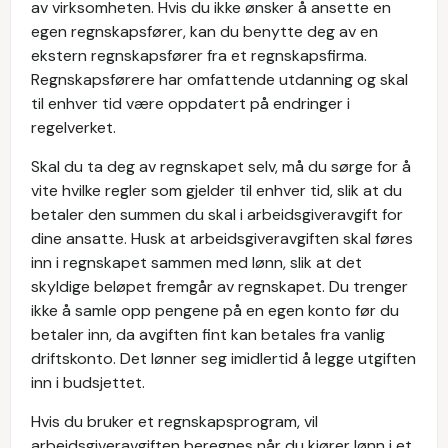
av virksomheten. Hvis du ikke ønsker å ansette en
egen regnskapsfører, kan du benytte deg av en
ekstern regnskapsfører fra et regnskapsfirma.
Regnskapsførere har omfattende utdanning og skal
til enhver tid være oppdatert på endringer i
regelverket.
Skal du ta deg av regnskapet selv, må du sørge for å
vite hvilke regler som gjelder til enhver tid, slik at du
betaler den summen du skal i arbeidsgiveravgift for
dine ansatte. Husk at arbeidsgiveravgiften skal føres
inn i regnskapet sammen med lønn, slik at det
skyldige beløpet fremgår av regnskapet. Du trenger
ikke å samle opp pengene på en egen konto før du
betaler inn, da avgiften fint kan betales fra vanlig
driftskonto. Det lønner seg imidlertid å legge utgiften
inn i budsjettet.
Hvis du bruker et regnskapsprogram, vil
arbeidsgiveravgiften beregnes når du kjører lønn i et