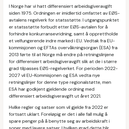
I Norge har vi hatt differensiert arbeidsgiveravgift
siden 1975. Ordningen er imidlertid omfattet av EØS-
avtalens regelverk for statsstøtte. I utgangspunktet
er statsstøtte forbudt etter EØS-avtalen for å
forhindre konkurransevridning, samt å opprettholde
et velfungerende indre marked i EU. Vedtak fra EU-
kommisjonen og EFTAs overvåkningsorgan (ESA) fra
2013 førte til at Norge må endre på retningslinjene
for differensiert arbeidsgiveravgift slik at de i større
grad tilpasses EØS-regelverket. For perioden 2022-
2027 vil EU-Kommisjonen og ESA vedta nye
retningslinjer for denne type regionalstøtte, men
ESA har godkjent gjeldende ordning med
differensiert arbeidsgiveravgift ut året 2021.
Hvilke regler og satser som vil gjelde fra 2022 er
fortsatt uklart. Foreløpig er det i alle fall mulig å
spare penger på å benytte seg av arbeidskraft i
soner med lavere satser. I hvilken grad dette blir