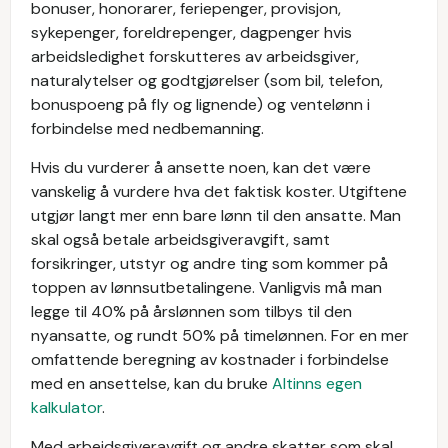
bonuser, honorarer, feriepenger, provisjon,
sykepenger, foreldrepenger, dagpenger hvis
arbeidsledighet forskutteres av arbeidsgiver,
naturalytelser og godtgjørelser (som bil, telefon,
bonuspoeng på fly og lignende) og ventelønn i
forbindelse med nedbemanning.
Hvis du vurderer å ansette noen, kan det være
vanskelig å vurdere hva det faktisk koster. Utgiftene
utgjør langt mer enn bare lønn til den ansatte. Man
skal også betale arbeidsgiveravgift, samt
forsikringer, utstyr og andre ting som kommer på
toppen av lønnsutbetalingene. Vanligvis må man
legge til 40% på årslønnen som tilbys til den
nyansatte, og rundt 50% på timelønnen. For en mer
omfattende beregning av kostnader i forbindelse
med en ansettelse, kan du bruke
Altinns egen
kalkulator
.
Med arbeidsgiveravgift og andre skatter som skal