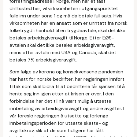
forretningsadresse i Norge, men har et fast
driftssted her, vil virksomheten i utgangspunktet
falle inn under sone 1 og må da betale full sats. Hvis
virksomheten har en ansatt som er unntatt fra norsk
folketrygd i henhold til en trygdeavtale, skal det ikke
betales arbeidsgiveravgift til Norge. Etter EØS-
avtalen skal det ikke betales arbeidsgiveravgift,
mens etter avtale med USA og Canada, skal det
betales 7% arbeidsgiveravgift.
Som følge av korona og konsekvensene pandemien
har hatt for norske bedrifter, har regjeringen innført
tiltak som skal bidra til at bedriftene får sjansen til å
hente seg inn igjen etter at krisen er over. I den
forbindelse har det til nå vært mulig å utsette
innbetaling av arbeidsgiveravgift og andre avgifter. I
vår foreslo regjeringen å utsette og forlenge
innbetalingsperioden for utsatte skatte- og
avgiftskrav, slik at de som tidligere har fått