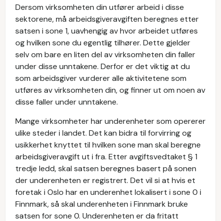
Dersom virksomheten din utfører arbeid i disse
sektorene, må arbeidsgiveravgiften beregnes etter
satsen i sone 1, uavhengig av hvor arbeidet utføres
og hvilken sone du egentlig tilhører. Dette gjelder
selv om bare en liten del av virksomheten din faller
under disse unntakene. Derfor er det viktig at du
som arbeidsgiver vurderer alle aktivitetene som
utføres av virksomheten din, og finner ut om noen av
disse faller under unntakene.
Mange virksomheter har underenheter som opererer
ulike steder i landet. Det kan bidra til forvirring og
usikkerhet knyttet til hvilken sone man skal beregne
arbeidsgiveravgift ut i fra. Etter avgiftsvedtaket § 1
tredje ledd, skal satsen beregnes basert på sonen
der underenheten er registrert. Det vil si at hvis et
foretak i Oslo har en underenhet lokalisert i sone 0 i
Finnmark, så skal underenheten i Finnmark bruke
satsen for sone 0. Underenheten er da fritatt