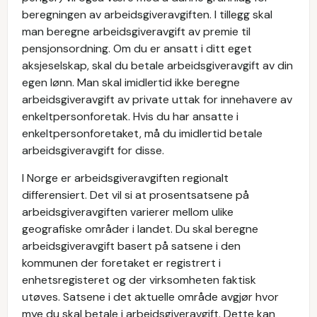
beregningen av arbeidsgiveravgiften. I tillegg skal
man beregne arbeidsgiveravgift av premie til
pensjonsordning. Om du er ansatt i ditt eget
aksjeselskap, skal du betale arbeidsgiveravgift av din
egen lønn. Man skal imidlertid ikke beregne
arbeidsgiveravgift av private uttak for innehavere av
enkeltpersonforetak. Hvis du har ansatte i
enkeltpersonforetaket, må du imidlertid betale
arbeidsgiveravgift for disse.
I Norge er arbeidsgiveravgiften regionalt
differensiert. Det vil si at prosentsatsene på
arbeidsgiveravgiften varierer mellom ulike
geografiske områder i landet. Du skal beregne
arbeidsgiveravgift basert på satsene i den
kommunen der foretaket er registrert i
enhetsregisteret og der virksomheten faktisk
utøves. Satsene i det aktuelle område avgjør hvor
mye du skal betale i arbeidsgiveravgift. Dette kan