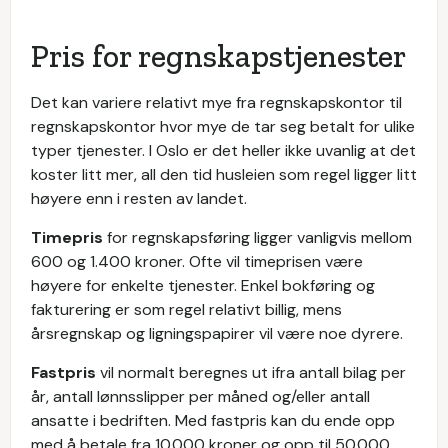
Pris for regnskapstjenester
Det kan variere relativt mye fra regnskapskontor til
regnskapskontor hvor mye de tar seg betalt for ulike
typer tjenester. I Oslo er det heller ikke uvanlig at det
koster litt mer, all den tid husleien som regel ligger litt
høyere enn i resten av landet.
Timepris
for regnskapsføring ligger vanligvis mellom
600 og 1.400 kroner. Ofte vil timeprisen være
høyere for enkelte tjenester. Enkel bokføring og
fakturering er som regel relativt billig, mens
årsregnskap og ligningspapirer vil være noe dyrere.
Fastpris
vil normalt beregnes ut ifra antall bilag per
år, antall lønnsslipper per måned og/eller antall
ansatte i bedriften. Med fastpris kan du ende opp
med å betale fra 10.000 kroner og opp til 50.000