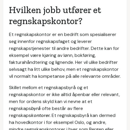
Hvilken jobb utfører et
regnskapskontor?
Et regnskapskontor er en bedrift som spesialiserer
seg innenfor regnskapsfaget og leverer
regnskapstjenester til andre bedrifter. Dette kan for
eksempel være kjøring av lønn, bokføring,
fakturahåndtering og lignende. Her vil ulike bedrifter
selvsagt ha litt ulike behov, men et regnskapskontor
vil normalt ha kompetanse på alle relevante områder.
Skillet mellom et regnskapsbyrå og et
regnskapskontor er ikke alltid åpenbar eller relevant,
men for ordens skyld kan vi nevne at et
regnskaps
byrå
ofte består av flere
regnskaps
kontorer.
Et regnskapsbyrå kan dermed
ha hovedkontor i for eksempel Oslo, og andre,
mindre regnskapskontorer i byer som Bergen eller